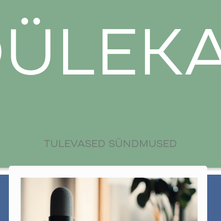
OÜLEK
TULEVASED SÜNDMUSED