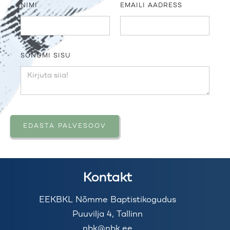
NIMI
EMAILI AADRESS
SÕNUMI SISU
Kontakt
EEKBKL Nõmme Baptistikogudus
Puuvilja 4, Tallinn
nbk@nbk.ee